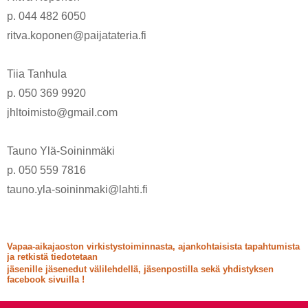
p. 044 482 6050
ritva.koponen@paijatateria.fi
Tiia Tanhula
p. 050 369 9920
jhltoimisto@gmail.com
Tauno Ylä-Soininmäki
p. 050 559 7816
tauno.yla-soininmaki@lahti.fi
Vapaa-aikajaoston virkistystoiminnasta, ajankohtaisista tapahtumista
ja retkistä tiedotetaan
jäsenille jäsenedut välilehdellä, jäsenpostilla sekä yhdistyksen
facebook sivuilla !