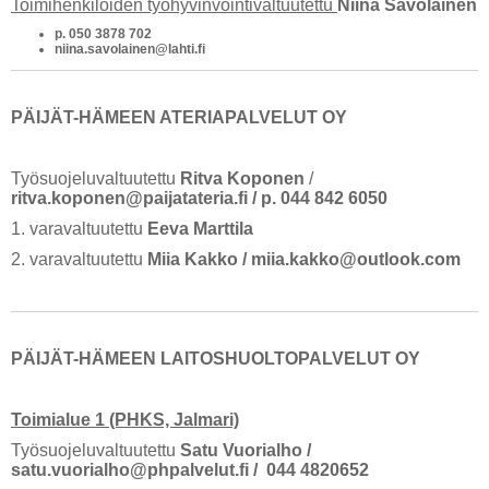
Toimihenkilöiden työhyvinvointivaltuutettu
Niina Savolainen
​p. 050 3878 702
niina.savolainen@lahti.fi
PÄIJÄT-HÄMEEN ATERIAPALVELUT OY
Työsuojeluvaltuutettu
Ritva Koponen
/
ritva.koponen@paijatateria.fi / p. 044 842 6050
1. varavaltuutettu
Eeva Marttila
2. varavaltuutettu
Miia Kakko / miia.kakko@outlook.com
PÄIJÄT-HÄMEEN LAITOSHUOLTOPALVELUT OY
Toimialue 1 (PHKS, Jalmari)
Työsuojeluvaltuutettu
Satu Vuorialho /
satu.vuorialho@phpalvelut.fi / 044 4820652