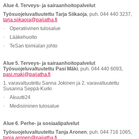
Alue 4. Terveys- ja sairaanhoitopalvelut
Työsuojeluvaltuutettu Tarja Siikaoja
, puh. 044 440 3237,
tarja.siikaoja@paijatha.fi
· Operatiivinen tulosalue
· Lääkehuolto
· TeSan toimialan johto
Alue 5. Terveys- ja sairaanhoitopalvelut
Työsuojeluvaltuutettu Pasi Mäki
, puh. 044 440 6093,
pasi.maki@paijatha.fi
1. varavaltuutettu Sanna Jokinen ja 2. varavaltuutettu
Susanna Seppä-Kurki
· Akuutti24
· Medisiininen tulosalue
Alue 6. Perhe- ja sosiaalipalvelut
Työsuojeluvaltuutettu Tanja Aronen
, puh. 044 716 1065,
tanja.aronen@paijatha.fi