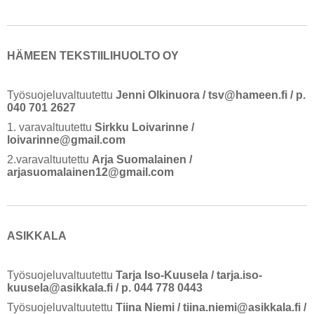
HÄMEEN TEKSTIILIHUOLTO OY
Työsuojeluvaltuutettu
Jenni Olkinuora
/ tsv@hameen.fi / p.
040 701 2627
1. varavaltuutettu
Sirkku Loivarinne /
loivarinne@gmail.com
2.varavaltuutettu
Arja Suomalainen /
arjasuomalainen12@gmail.com
ASIKKALA
Työsuojeluvaltuutettu
Tarja Iso-Kuusela
/ tarja.iso-
kuusela@asikkala.fi / p. 044 778 0443
Työsuojeluvaltuutettu
Tiina Niem
i / tiina.niemi@asikkala.fi /