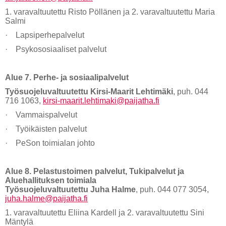
1. varavaltuutettu Risto Pöllänen ja 2. varavaltuutettu Maria
Salmi
· Lapsiperhepalvelut
· Psykososiaaliset palvelut
Alue 7. Perhe- ja sosiaalipalvelut
Työsuojeluvaltuutettu Kirsi-Maarit Lehtimäki
, puh. 044
716 1063,
kirsi-maarit.lehtimaki@paijatha.fi
· Vammaispalvelut
· Työikäisten palvelut
· PeSon toimialan johto
Alue 8. Pelastustoimen palvelut, Tukipalvelut ja
Aluehallituksen toimiala
Työsuojeluvaltuutettu Juha Halme
, puh. 044 077 3054,
juha.halme@paijatha.fi
1. varavaltuutettu Eliina Kardell ja 2. varavaltuutettu Sini
Mäntylä