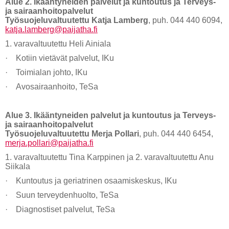
Alue 2. Ikääntyneiden palvelut ja kuntoutus ja Terveys-
ja sairaanhoitopalvelut
Työsuojeluvaltuutettu Katja Lamberg
, puh. 044 440 6094,
katja.lamberg@paijatha.fi
1. varavaltuutettu Heli Ainiala
· Kotiin vietävät palvelut, IKu
· Toimialan johto, IKu
· Avosairaanhoito, TeSa
Alue 3. Ikääntyneiden palvelut ja kuntoutus ja Terveys-
ja sairaanhoitopalvelut
Työsuojeluvaltuutettu Merja Pollari
, puh. 044 440 6454,
merja.pollari@paijatha.fi
1. varavaltuutettu Tina Karppinen ja 2. varavaltuutettu Anu
Siikala
· Kuntoutus ja geriatrinen osaamiskeskus, IKu
· Suun terveydenhuolto, TeSa
· Diagnostiset palvelut, TeSa