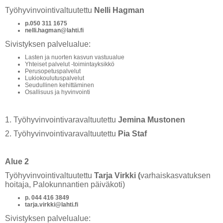
Työhyvinvointivaltuutettu
Nelli Hagman​​​​​​​
p.050 311 1675
nelli.hagman@lahti.fi
Sivistyksen palvelualue:
Lasten ja nuorten kasvun vastuualue
Yhteiset palvelut -toimintayksikkö
Perusopetuspalvelut
Lukiokoulutuspalvelut
Seudullinen kehittäminen
Osallisuus ja hyvinvointi
1. Työhyvinvointivaravaltuutettu
Jemina Mustonen
2. Työhyvinvointivaravaltuutettu
Pia Staf
Alue 2
Työhyvinvointivaltuutettu
Tarja Virkki (
varhaiskasvatuksen
hoitaja, Palokunnantien päiväkoti)
p. 044 416 3849
tarja.virkki@lahti.fi
Sivistyksen palvelualue: