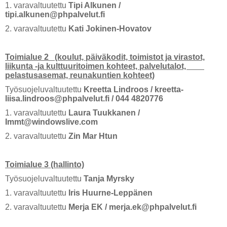
1. varavaltuutettu
Tipi Alkunen /
tipi.alkunen@phpalvelut.fi
2. varavaltuutettu
Kati Jokinen-Hovatov
Toimialue 2 (koulut, päiväkodit, toimistot ja virastot,
liikunta -ja kulttuuritoimen kohteet, palvelutalot,
pelastusasemat, reunakuntien kohteet)
Työsuojeluvaltuutettu
Kreetta Lindroos / kreetta-
liisa.lindroos@phpalvelut.fi / 044 4820776
1. varavaltuutettu
Laura Tuukkanen /
Immt@windowslive.com
2. varavaltuutettu
Zin Mar Htun
Toimialue 3 (hallinto)
Työsuojeluvaltuutettu
Tanja Myrsky
1. varavaltuutettu
Iris Huurne-Leppänen
2. varavaltuutettu
Merja EK / merja.ek@phpalvelut.fi