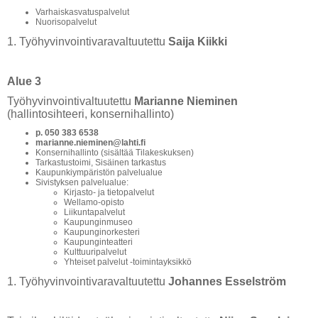
Varhaiskasvatuspalvelut
Nuorisopalvelut
1. Työhyvinvointivaravaltuutettu
Saija Kiikki
Alue 3
Työhyvinvointivaltuutettu
Marianne Nieminen
(hallintosihteeri, konsernihallinto)
p. 050 383 6538
marianne.nieminen@lahti.fi
Konsernihallinto (sisältää Tilakeskuksen)
Tarkastustoimi, Sisäinen tarkastus
Kaupunkiympäristön palvelualue
Sivistyksen palvelualue:
Kirjasto- ja tietopalvelut
Wellamo-opisto
Liikuntapalvelut
Kaupunginmuseo
Kaupunginorkesteri
Kaupunginteatteri
Kulttuuripalvelut
Yhteiset palvelut -toimintayksikkö
1. Työhyvinvointivaravaltuutettu
Johannes Esselström